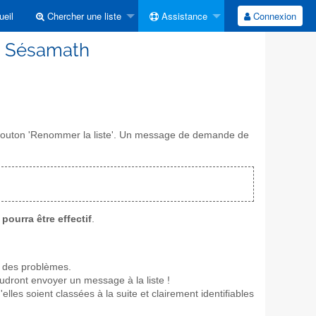
eil
Chercher une liste
Assistance
Connexion
on Sésamath
le bouton 'Renommer la liste'. Un message de demande de
ourra être effectif
.
r des problèmes.
udront envoyer un message à la liste !
'elles soient classées à la suite et clairement identifiables