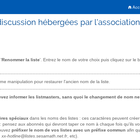
Accu
discussion hébergées par l'associati
'
Renommer la liste
'. Entrez le nom de votre choix puis cliquez sur 
même manipulation pour restaurer l'ancien nom de la liste.
ez informer les listmasters, sans quoi le changement de nom ne p
ères spéciaux
dans les noms des listes : ces caractères peuvent crée
: pensez aux abonnés qui devront taper ce nom à chaque fois qu'ils vo
pouvez
préfixer le nom de vos listes avec un préfixe commun
afin qu
 xx-hotline@listes.sesamath.net.fr
, etc).